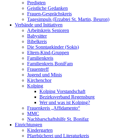
Predigten
Geistliche Gedanken
Frauen-Gesprächskreis
Tagesimpuls (Erzabtei St. Martin, Beuron)
Verbände und Initiativen
Arbeitskreis Senioren
Babysitter
Bibelkreis
Die Sonntagkinder (Sokis)
Eltern-Kind-Gruppen
Familienkreis
Familienkreis BoniFam
Frauentreff
Jugend und Minis
Kirchenchor
Kolping
Kolping Vorstandschaft
Bezirksverband Regensburg
Wer und was ist Kolping?
Frauenkreis „Affidamento“
MMC
Nachbarschaftshilfe St. Bonifaz
Einrichtungen
Kindergarten
Pfarrbücherei und Literaturkreis