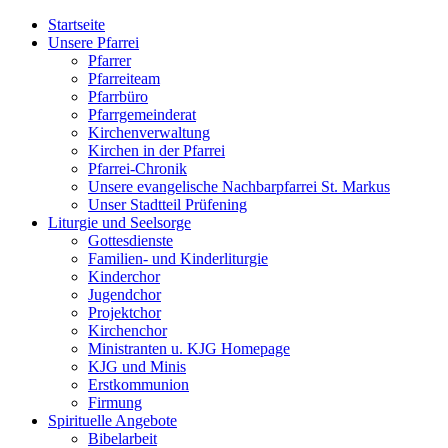
Startseite
Unsere Pfarrei
Pfarrer
Pfarreiteam
Pfarrbüro
Pfarrgemeinderat
Kirchenverwaltung
Kirchen in der Pfarrei
Pfarrei-Chronik
Unsere evangelische Nachbarpfarrei St. Markus
Unser Stadtteil Prüfening
Liturgie und Seelsorge
Gottesdienste
Familien- und Kinderliturgie
Kinderchor
Jugendchor
Projektchor
Kirchenchor
Ministranten u. KJG Homepage
KJG und Minis
Erstkommunion
Firmung
Spirituelle Angebote
Bibelarbeit