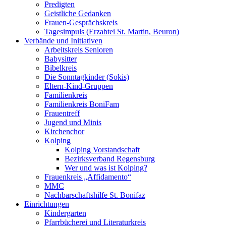
Predigten
Geistliche Gedanken
Frauen-Gesprächskreis
Tagesimpuls (Erzabtei St. Martin, Beuron)
Verbände und Initiativen
Arbeitskreis Senioren
Babysitter
Bibelkreis
Die Sonntagkinder (Sokis)
Eltern-Kind-Gruppen
Familienkreis
Familienkreis BoniFam
Frauentreff
Jugend und Minis
Kirchenchor
Kolping
Kolping Vorstandschaft
Bezirksverband Regensburg
Wer und was ist Kolping?
Frauenkreis „Affidamento“
MMC
Nachbarschaftshilfe St. Bonifaz
Einrichtungen
Kindergarten
Pfarrbücherei und Literaturkreis