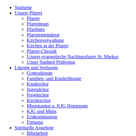
Startseite
Unsere Pfarrei
Pfarrer
Pfarreiteam
Pfarrbüro
Pfarrgemeinderat
Kirchenverwaltung
Kirchen in der Pfarrei
Pfarrei-Chronik
Unsere evangelische Nachbarpfarrei St. Markus
Unser Stadtteil Prüfening
Liturgie und Seelsorge
Gottesdienste
Familien- und Kinderliturgie
Kinderchor
Jugendchor
Projektchor
Kirchenchor
Ministranten u. KJG Homepage
KJG und Minis
Erstkommunion
Firmung
Spirituelle Angebote
Bibelarbeit