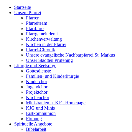
Startseite
Unsere Pfarrei
Pfarrer
Pfarreiteam
Pfarrbüro
Pfarrgemeinderat
Kirchenverwaltung
Kirchen in der Pfarrei
Pfarrei-Chronik
Unsere evangelische Nachbarpfarrei St. Markus
Unser Stadtteil Prüfening
Liturgie und Seelsorge
Gottesdienste
Familien- und Kinderliturgie
Kinderchor
Jugendchor
Projektchor
Kirchenchor
Ministranten u. KJG Homepage
KJG und Minis
Erstkommunion
Firmung
Spirituelle Angebote
Bibelarbeit