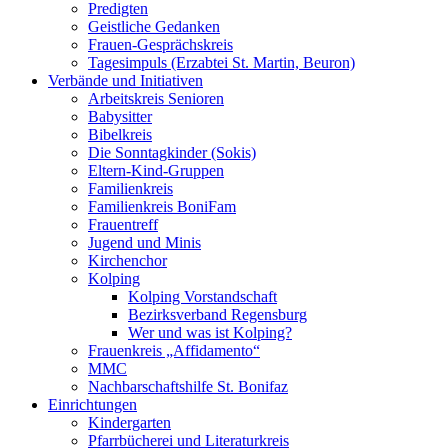
Predigten
Geistliche Gedanken
Frauen-Gesprächskreis
Tagesimpuls (Erzabtei St. Martin, Beuron)
Verbände und Initiativen
Arbeitskreis Senioren
Babysitter
Bibelkreis
Die Sonntagkinder (Sokis)
Eltern-Kind-Gruppen
Familienkreis
Familienkreis BoniFam
Frauentreff
Jugend und Minis
Kirchenchor
Kolping
Kolping Vorstandschaft
Bezirksverband Regensburg
Wer und was ist Kolping?
Frauenkreis „Affidamento“
MMC
Nachbarschaftshilfe St. Bonifaz
Einrichtungen
Kindergarten
Pfarrbücherei und Literaturkreis