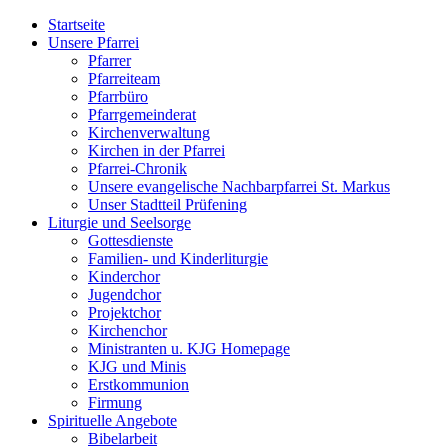
Startseite
Unsere Pfarrei
Pfarrer
Pfarreiteam
Pfarrbüro
Pfarrgemeinderat
Kirchenverwaltung
Kirchen in der Pfarrei
Pfarrei-Chronik
Unsere evangelische Nachbarpfarrei St. Markus
Unser Stadtteil Prüfening
Liturgie und Seelsorge
Gottesdienste
Familien- und Kinderliturgie
Kinderchor
Jugendchor
Projektchor
Kirchenchor
Ministranten u. KJG Homepage
KJG und Minis
Erstkommunion
Firmung
Spirituelle Angebote
Bibelarbeit