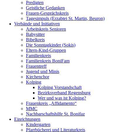
Predigten
Geistliche Gedanken
Frauen-Gesprächskreis
Tagesimpuls (Erzabtei St. Martin, Beuron)
Verbände und Initiativen
Arbeitskreis Senioren
Babysitter
Bibelkreis
Die Sonntagkinder (Sokis)
Eltern-Kind-Gruppen
Familienkreis
Familienkreis BoniFam
Frauentreff
Jugend und Minis
Kirchenchor
Kolping
Kolping Vorstandschaft
Bezirksverband Regensburg
Wer und was ist Kolping?
Frauenkreis „Affidamento“
MMC
Nachbarschaftshilfe St. Bonifaz
Einrichtungen
Kindergarten
Pfarrbücherei und Literaturkreis