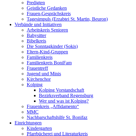
Predigten
Geistliche Gedanken
Frauen-Gesprächskreis
Tagesimpuls (Erzabtei St. Martin, Beuron)
Verbände und Initiativen
Arbeitskreis Senioren
Babysitter
Bibelkreis
Die Sonntagkinder (Sokis)
Eltern-Kind-Gruppen
Familienkreis
Familienkreis BoniFam
Frauentreff
Jugend und Minis
Kirchenchor
Kolping
Kolping Vorstandschaft
Bezirksverband Regensburg
Wer und was ist Kolping?
Frauenkreis „Affidamento“
MMC
Nachbarschaftshilfe St. Bonifaz
Einrichtungen
Kindergarten
Pfarrbücherei und Literaturkreis