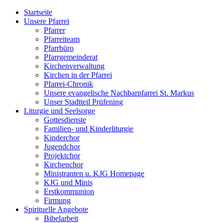
Startseite
Unsere Pfarrei
Pfarrer
Pfarreiteam
Pfarrbüro
Pfarrgemeinderat
Kirchenverwaltung
Kirchen in der Pfarrei
Pfarrei-Chronik
Unsere evangelische Nachbarpfarrei St. Markus
Unser Stadtteil Prüfening
Liturgie und Seelsorge
Gottesdienste
Familien- und Kinderliturgie
Kinderchor
Jugendchor
Projektchor
Kirchenchor
Ministranten u. KJG Homepage
KJG und Minis
Erstkommunion
Firmung
Spirituelle Angebote
Bibelarbeit