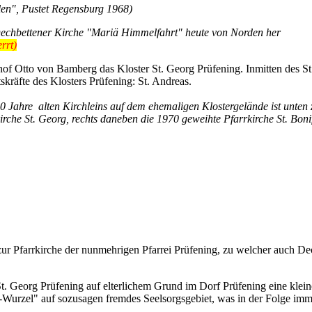
len", Pustet Regensburg 1968)
echbettener Kirche "Mariä Himmelfahrt" heute von Norden her
rrt)
of Otto von Bamberg das Kloster St. Georg Prüfening. Inmitten des St
tskräfte des Klosters Prüfening: St. Andreas.
00 Jahre
alten Kirchleins auf dem ehemaligen Klostergelände ist unten z
irche St. Georg, rechts daneben die 1970 geweihte Pfarrkirche St. Bon
zur Pfarrkirche der nunmehrigen Pfarrei Prüfening, zu welcher auch De
t. Georg Prüfening auf elterlichem Grund im Dorf Prüfening eine klei
s-Wurzel" auf sozusagen fremdes Seelsorgsgebiet, was in der Folge im