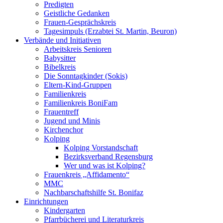
Predigten
Geistliche Gedanken
Frauen-Gesprächskreis
Tagesimpuls (Erzabtei St. Martin, Beuron)
Verbände und Initiativen
Arbeitskreis Senioren
Babysitter
Bibelkreis
Die Sonntagkinder (Sokis)
Eltern-Kind-Gruppen
Familienkreis
Familienkreis BoniFam
Frauentreff
Jugend und Minis
Kirchenchor
Kolping
Kolping Vorstandschaft
Bezirksverband Regensburg
Wer und was ist Kolping?
Frauenkreis „Affidamento“
MMC
Nachbarschaftshilfe St. Bonifaz
Einrichtungen
Kindergarten
Pfarrbücherei und Literaturkreis