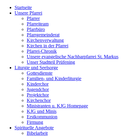
Startseite
Unsere Pfarrei
Pfarrer
Pfarreiteam
Pfarrbüro
Pfarrgemeinderat
Kirchenverwaltung
Kirchen in der Pfarrei
Pfarrei-Chronik
Unsere evangelische Nachbarpfarrei St. Markus
Unser Stadtteil Prüfening
Liturgie und Seelsorge
Gottesdienste
Familien- und Kinderliturgie
Kinderchor
Jugendchor
Projektchor
Kirchenchor
Ministranten u. KJG Homepage
KJG und Minis
Erstkommunion
Firmung
Spirituelle Angebote
Bibelarbeit