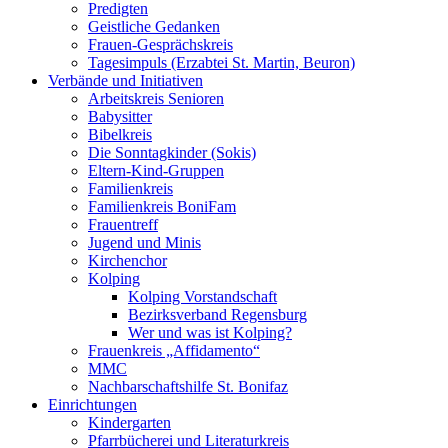
Predigten
Geistliche Gedanken
Frauen-Gesprächskreis
Tagesimpuls (Erzabtei St. Martin, Beuron)
Verbände und Initiativen
Arbeitskreis Senioren
Babysitter
Bibelkreis
Die Sonntagkinder (Sokis)
Eltern-Kind-Gruppen
Familienkreis
Familienkreis BoniFam
Frauentreff
Jugend und Minis
Kirchenchor
Kolping
Kolping Vorstandschaft
Bezirksverband Regensburg
Wer und was ist Kolping?
Frauenkreis „Affidamento“
MMC
Nachbarschaftshilfe St. Bonifaz
Einrichtungen
Kindergarten
Pfarrbücherei und Literaturkreis