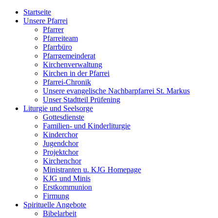
Startseite
Unsere Pfarrei
Pfarrer
Pfarreiteam
Pfarrbüro
Pfarrgemeinderat
Kirchenverwaltung
Kirchen in der Pfarrei
Pfarrei-Chronik
Unsere evangelische Nachbarpfarrei St. Markus
Unser Stadtteil Prüfening
Liturgie und Seelsorge
Gottesdienste
Familien- und Kinderliturgie
Kinderchor
Jugendchor
Projektchor
Kirchenchor
Ministranten u. KJG Homepage
KJG und Minis
Erstkommunion
Firmung
Spirituelle Angebote
Bibelarbeit