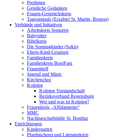
Predigten
Geistliche Gedanken
Frauen-Gesprächskreis
Tagesimpuls (Erzabtei St. Martin, Beuron)
Verbände und Initiativen
Arbeitskreis Senioren
Babysitter
Bibelkreis
Die Sonntagkinder (Sokis)
Eltern-Kind-Gruppen
Familienkreis
Familienkreis BoniFam
Frauentreff
Jugend und Minis
Kirchenchor
Kolping
Kolping Vorstandschaft
Bezirksverband Regensburg
Wer und was ist Kolping?
Frauenkreis „Affidamento“
MMC
Nachbarschaftshilfe St. Bonifaz
Einrichtungen
Kindergarten
Pfarrbücherei und Literaturkreis