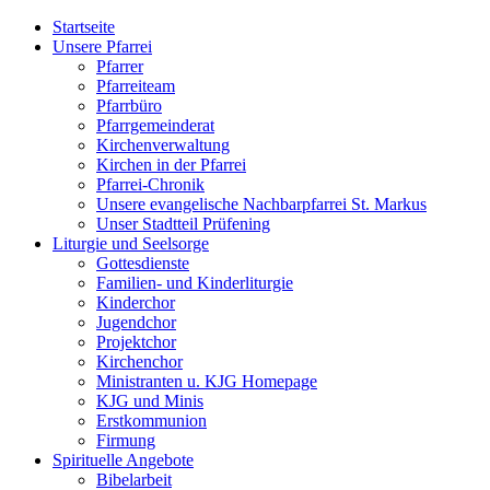
Startseite
Unsere Pfarrei
Pfarrer
Pfarreiteam
Pfarrbüro
Pfarrgemeinderat
Kirchenverwaltung
Kirchen in der Pfarrei
Pfarrei-Chronik
Unsere evangelische Nachbarpfarrei St. Markus
Unser Stadtteil Prüfening
Liturgie und Seelsorge
Gottesdienste
Familien- und Kinderliturgie
Kinderchor
Jugendchor
Projektchor
Kirchenchor
Ministranten u. KJG Homepage
KJG und Minis
Erstkommunion
Firmung
Spirituelle Angebote
Bibelarbeit