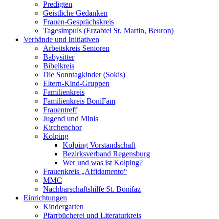
Predigten
Geistliche Gedanken
Frauen-Gesprächskreis
Tagesimpuls (Erzabtei St. Martin, Beuron)
Verbände und Initiativen
Arbeitskreis Senioren
Babysitter
Bibelkreis
Die Sonntagkinder (Sokis)
Eltern-Kind-Gruppen
Familienkreis
Familienkreis BoniFam
Frauentreff
Jugend und Minis
Kirchenchor
Kolping
Kolping Vorstandschaft
Bezirksverband Regensburg
Wer und was ist Kolping?
Frauenkreis „Affidamento“
MMC
Nachbarschaftshilfe St. Bonifaz
Einrichtungen
Kindergarten
Pfarrbücherei und Literaturkreis