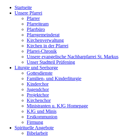
Startseite
Unsere Pfarrei
Pfarrer
Pfarreiteam
Pfarrbüro
Pfarrgemeinderat
Kirchenverwaltung
Kirchen in der Pfarrei
Pfarrei-Chronik
Unsere evangelische Nachbarpfarrei St. Markus
Unser Stadtteil Prüfening
Liturgie und Seelsorge
Gottesdienste
Familien- und Kinderliturgie
Kinderchor
Jugendchor
Projektchor
Kirchenchor
Ministranten u. KJG Homepage
KJG und Minis
Erstkommunion
Firmung
Spirituelle Angebote
Bibelarbeit