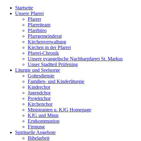
Startseite
Unsere Pfarrei
Pfarrer
Pfarreiteam
Pfarrbüro
Pfarrgemeinderat
Kirchenverwaltung
Kirchen in der Pfarrei
Pfarrei-Chronik
Unsere evangelische Nachbarpfarrei St. Markus
Unser Stadtteil Prüfening
Liturgie und Seelsorge
Gottesdienste
Familien- und Kinderliturgie
Kinderchor
Jugendchor
Projektchor
Kirchenchor
Ministranten u. KJG Homepage
KJG und Minis
Erstkommunion
Firmung
Spirituelle Angebote
Bibelarbeit