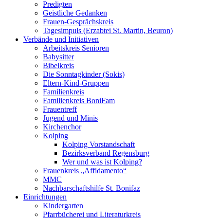
Predigten
Geistliche Gedanken
Frauen-Gesprächskreis
Tagesimpuls (Erzabtei St. Martin, Beuron)
Verbände und Initiativen
Arbeitskreis Senioren
Babysitter
Bibelkreis
Die Sonntagkinder (Sokis)
Eltern-Kind-Gruppen
Familienkreis
Familienkreis BoniFam
Frauentreff
Jugend und Minis
Kirchenchor
Kolping
Kolping Vorstandschaft
Bezirksverband Regensburg
Wer und was ist Kolping?
Frauenkreis „Affidamento“
MMC
Nachbarschaftshilfe St. Bonifaz
Einrichtungen
Kindergarten
Pfarrbücherei und Literaturkreis