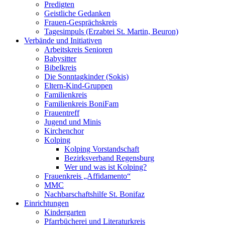
Predigten
Geistliche Gedanken
Frauen-Gesprächskreis
Tagesimpuls (Erzabtei St. Martin, Beuron)
Verbände und Initiativen
Arbeitskreis Senioren
Babysitter
Bibelkreis
Die Sonntagkinder (Sokis)
Eltern-Kind-Gruppen
Familienkreis
Familienkreis BoniFam
Frauentreff
Jugend und Minis
Kirchenchor
Kolping
Kolping Vorstandschaft
Bezirksverband Regensburg
Wer und was ist Kolping?
Frauenkreis „Affidamento“
MMC
Nachbarschaftshilfe St. Bonifaz
Einrichtungen
Kindergarten
Pfarrbücherei und Literaturkreis