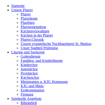
Startseite
Unsere Pfarrei
Pfarrer
Pfarreiteam
Pfarrbüro
Pfarrgemeinderat
Kirchenverwaltung
Kirchen in der Pfarrei
Pfarrei-Chronik
Unsere evangelische Nachbarpfarrei St. Markus
Unser Stadtteil Prüfening
Liturgie und Seelsorge
Gottesdienste
Familien- und Kinderliturgie
Kinderchor
Jugendchor
Projektchor
Kirchenchor
Ministranten u. KJG Homepage
KJG und Minis
Erstkommunion
Firmung
Spirituelle Angebote
Bibelarbeit